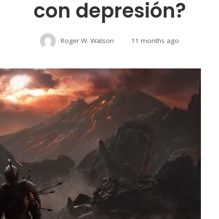
con depresión?
Roger W. Watson
11 months ago