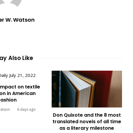
er W. Watson
y Also Like
impact on textile
on in American
fashion
Watson
6 days ago
Don Quixote and the 8 most
translated novels of all time
as a literary milestone