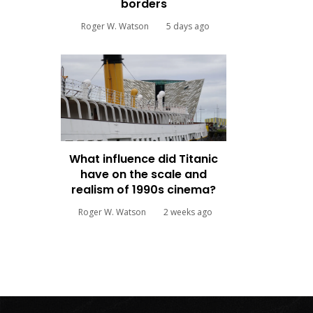
borders
Roger W. Watson
5 days ago
What influence did Titanic
have on the scale and
realism of 1990s cinema?
Roger W. Watson
2 weeks ago