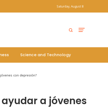
Saturday, August 8
iness
Science and Technology
 jóvenes con depresión?
e ayudar a jóvenes